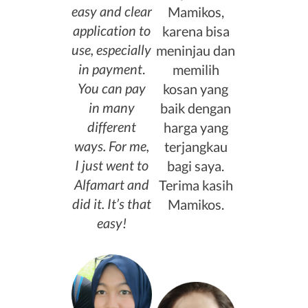
easy and clear
Mamikos,
application to
karena bisa
use, especially
meninjau dan
in payment
.
memilih
You can pay
kosan yang
in many
baik dengan
different
harga yang
ways. For me,
terjangkau
I just went to
bagi saya.
Alfamart and
Terima kasih
did it. It’s that
Mamikos.
easy!