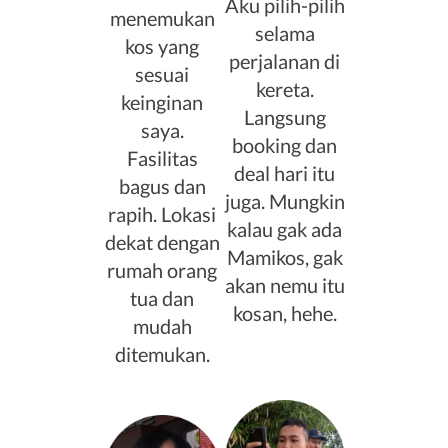
Aku pilih-pilih
menemukan
selama
kos yang
perjalanan di
sesuai
kereta.
keinginan
Langsung
saya.
booking dan
Fasilitas
deal hari itu
bagus dan
juga. Mungkin
rapih. Lokasi
kalau gak ada
dekat dengan
Mamikos, gak
rumah orang
akan nemu itu
tua dan
kosan, hehe.
mudah
ditemukan.