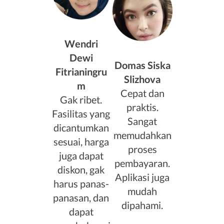
Wendri
Dewi
Domas Siska
Fitrianingru
Slizhova
m
Cepat dan
Gak ribet.
praktis.
Fasilitas yang
Sangat
dicantumkan
memudahkan
sesuai, harga
proses
juga dapat
pembayaran.
diskon, gak
Aplikasi juga
harus panas-
mudah
panasan, dan
dipahami.
dapat