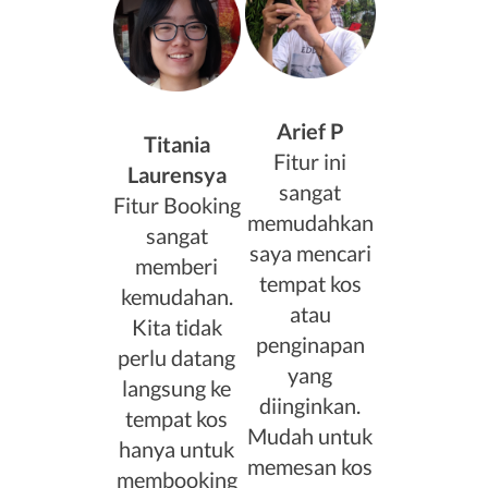
Arief P
Titania
Fitur ini
Laurensya
sangat
Fitur Booking
memudahkan
sangat
saya mencari
memberi
tempat kos
kemudahan.
atau
Kita tidak
penginapan
perlu datang
yang
langsung ke
diinginkan.
tempat kos
Mudah untuk
hanya untuk
memesan kos
membooking