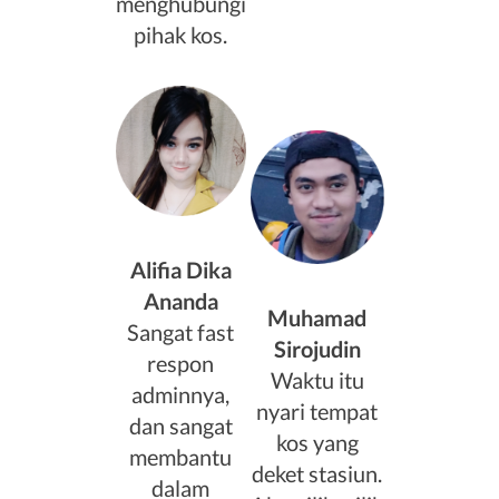
menghubungi
pihak kos.
Alifia Dika
Ananda
Muhamad
Sangat fast
Sirojudin
respon
Waktu itu
adminnya,
nyari tempat
dan sangat
kos yang
membantu
deket stasiun.
dalam