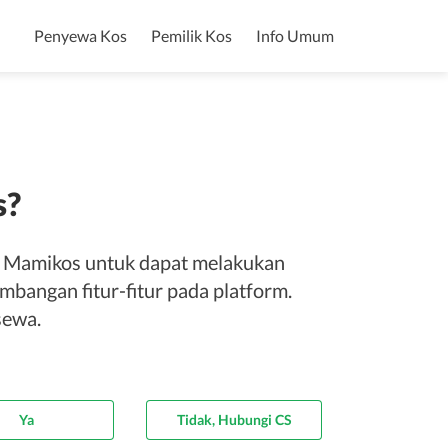
Penyewa Kos
Pemilik Kos
Info Umum
s?
n Mamikos untuk dapat melakukan
bangan fitur-fitur pada platform.
sewa.
Ya
Tidak, Hubungi CS