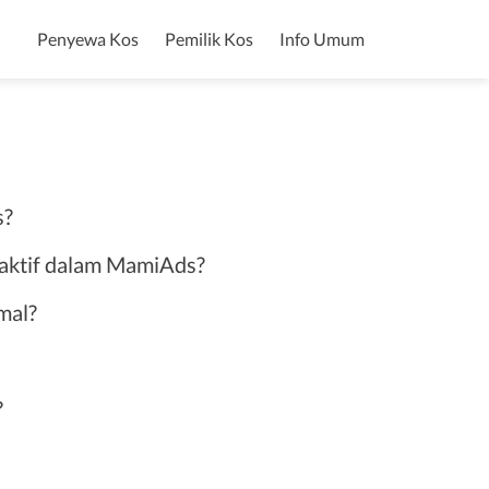
Penyewa Kos
Pemilik Kos
Info Umum
s?
k aktif dalam MamiAds?
mal?
?